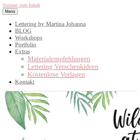
Springe zum Inhalt
Menü
lettering by mj
Handlettering by Martina Johanna.
Lettering by Martina Johanna
Workshops, Inspirationen und DIY,
BLOG
Workshops
rund um das Thema Lettering
Portfolio
Extras
Materialempfehlungen
Lettering Verschenkideen
Kostenlose Vorlagen
Kontakt