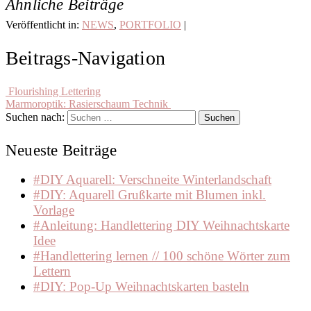
Ähnliche Beiträge
Veröffentlicht in:
NEWS
,
PORTFOLIO
|
Schlagwort:
Brushlettering
,
Design
,
Beitrags-Navigation
Design
at
home
,
Flourishing Lettering
Illustration
,
Marmoroptik: Rasierschaum Technik
Lettering
,
Suchen nach:
Produktdesign
,
Tasse
,
Neueste Beiträge
To
Go
Becher
,
#DIY Aquarell: Verschneite Winterlandschaft
Wild
#DIY: Aquarell Grußkarte mit Blumen inkl.
at
Vorlage
heart
#Anleitung: Handlettering DIY Weihnachtskarte
Idee
#Handlettering lernen // 100 schöne Wörter zum
Lettern
#DIY: Pop-Up Weihnachtskarten basteln