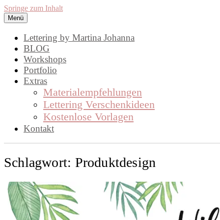
Springe zum Inhalt
Menü
lettering by mj
Handlettering by Martina Johanna. Wo
Lettering by Martina Johanna
BLOG
Workshops
Portfolio
Extras
Materialempfehlungen
Lettering Verschenkideen
Kostenlose Vorlagen
Kontakt
Schlagwort:
Produktdesign