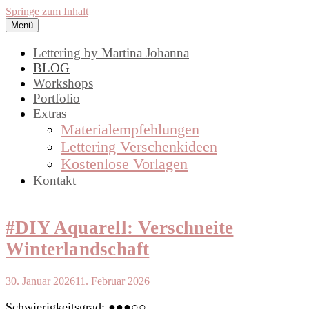
Springe zum Inhalt
Menü
lettering by mj
Handlettering by Martina Johanna.
Lettering by Martina Johanna
Workshops, Inspirationen und DIY,
BLOG
Workshops
rund um das Thema Lettering
Portfolio
Extras
Materialempfehlungen
Lettering Verschenkideen
Kostenlose Vorlagen
Kontakt
#DIY Aquarell: Verschneite
Winterlandschaft
30. Januar 2026
11. Februar 2026
Schwierigkeitsgrad: ●●●○○