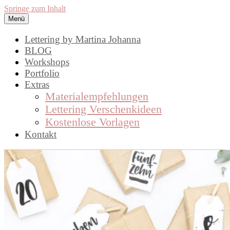
Springe zum Inhalt
Menü
lettering by mj
Handlettering by Martina Johanna.
Lettering by Martina Johanna
Workshops, Inspirationen und DIY,
BLOG
Workshops
rund um das Thema Lettering
Portfolio
Extras
Materialempfehlungen
Lettering Verschenkideen
Kostenlose Vorlagen
Kontakt