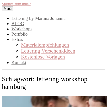
Springe zum Inhalt
Menü
lettering by mj
Handlettering by Martina Johanna.
Lettering by Martina Johanna
Workshops, Inspirationen und DIY,
BLOG
Workshops
rund um das Thema Lettering
Portfolio
Extras
Materialempfehlungen
Lettering Verschenkideen
Kostenlose Vorlagen
Kontakt
Schlagwort:
lettering workshop
hamburg