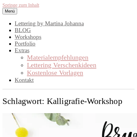
Springe zum Inhalt
Menü
lettering by mj
Handlettering by Martina Johanna.
Lettering by Martina Johanna
Workshops, Inspirationen und DIY,
BLOG
Workshops
rund um das Thema Lettering
Portfolio
Extras
Materialempfehlungen
Lettering Verschenkideen
Kostenlose Vorlagen
Kontakt
Schlagwort:
Kalligrafie-Workshop