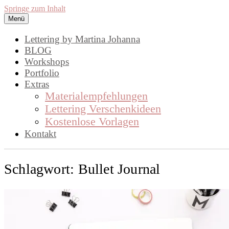
Springe zum Inhalt
Menü
lettering by mj
Handlettering by Martina Johanna. Wo
Lettering by Martina Johanna
BLOG
Workshops
Portfolio
Extras
Materialempfehlungen
Lettering Verschenkideen
Kostenlose Vorlagen
Kontakt
Schlagwort:
Bullet Journal