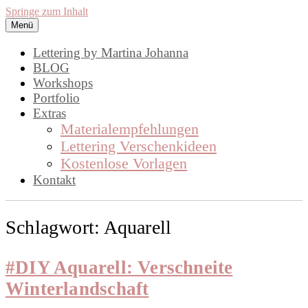
Springe zum Inhalt
Menü
lettering by mj
Handlettering by Martina Johanna.
Lettering by Martina Johanna
Workshops, Inspirationen und DIY,
BLOG
Workshops
rund um das Thema Lettering
Portfolio
Extras
Materialempfehlungen
Lettering Verschenkideen
Kostenlose Vorlagen
Kontakt
Schlagwort:
Aquarell
#DIY Aquarell: Verschneite
Winterlandschaft