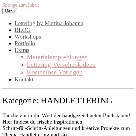
Springe zum Inhalt
Menü
lettering by mj
Handlettering by Martina Johanna.
Lettering by Martina Johanna
Workshops, Inspirationen und DIY,
BLOG
Workshops
rund um das Thema Lettering
Portfolio
Extras
Materialempfehlungen
Lettering Verschenkideen
Kostenlose Vorlagen
Kontakt
Kategorie:
HANDLETTERING
Tauche ein in die Welt der handgezeichneten Buchstaben!
Hier findest du frische Inspirationen,
Schritt‑für‑Schritt‑Anleitungen und kreative Projekte zum
Thema Handlettering und Co.