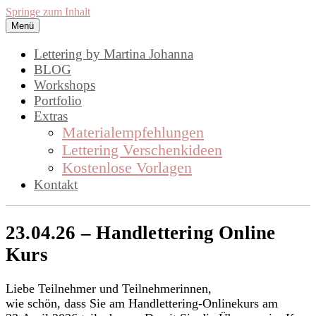
Springe zum Inhalt
Menü
lettering by mj
Handlettering by Martina Johanna.
Lettering by Martina Johanna
Workshops, Inspirationen und DIY,
BLOG
Workshops
rund um das Thema Lettering
Portfolio
Extras
Materialempfehlungen
Lettering Verschenkideen
Kostenlose Vorlagen
Kontakt
23.04.26 – Handlettering Online
Kurs
Liebe Teilnehmer und Teilnehmerinnen,
wie schön, dass Sie am Handlettering-Onlinekurs am